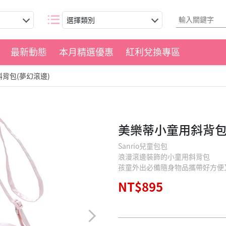
選擇類別
最新動態
本月精選優惠
紅利兌換專區
背包(夢幻滾邊)
美樂蒂小童用斜背包
Sanrio兒童包包
浪漫滾邊裝飾的小童用斜背包
孩童外出必備隨身物品攜帶好方便
NT$895