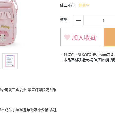
線上庫存:
熱賣中
數量：
加入收藏
˙付款後，從備貨到寄出商品為 2
˙本品因材積過大/易碎/易凹折
旅遊小物/可愛盲盒髮夾(單筆訂單限購3個)
明星便條本或布丁狗30週年磁吸小燈箱(多種