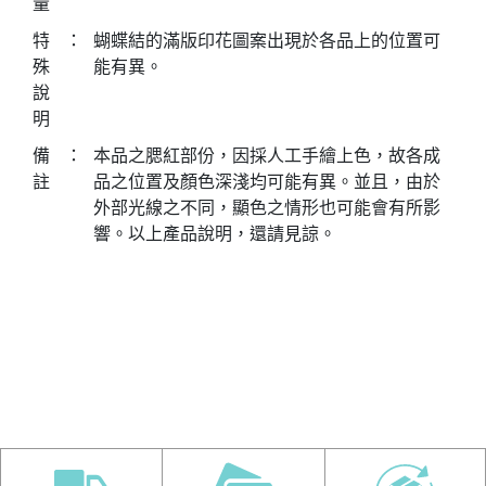
量
特
：
蝴蝶結的滿版印花圖案出現於各品上的位置可
殊
能有異。
說
明
備
：
本品之腮紅部份，因採人工手繪上色，故各成
註
品之位置及顏色深淺均可能有異。並且，由於
外部光線之不同，顯色之情形也可能會有所影
響。以上產品說明，還請見諒。