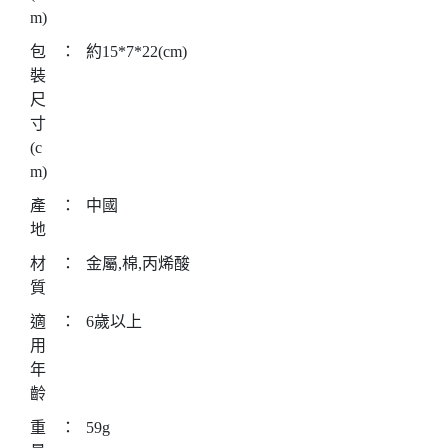
m)
包
：
約15*7*22(cm)
裝
尺
寸
(c
m)
產
：
中國
地
材
：
金屬,棉,丙烯酸
質
適
：
6歲以上
用
年
齡
重
：
59g