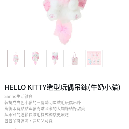
HELLO KITTY造型玩偶吊鍊(牛奶小貓)
Sanrio生活雜貨
裝扮成白色小貓的三麗鷗明星絨毛玩偶吊鍊
背後印有點點與貓肉球圖案的大蝴蝶結好甜美
超柔舒的蓬鬆長絨毛樣式觸感更療癒
包包吊掛裝飾，夢幻又可愛