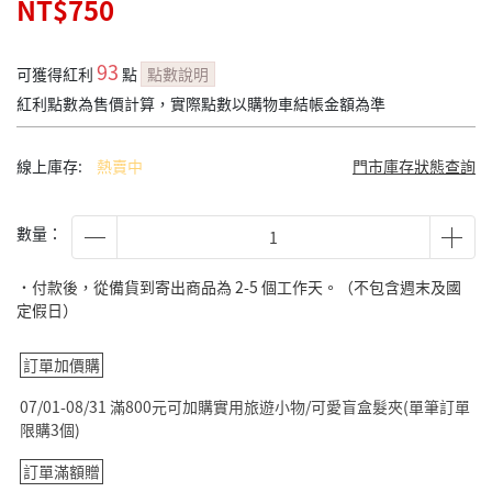
NT$750
93
可獲得紅利
點
點數說明
紅利點數為售價計算，實際點數以購物車結帳金額為準
線上庫存:
熱賣中
門市庫存狀態查詢
數量：
˙付款後，從備貨到寄出商品為 2-5 個工作天。（不包含週末及國
定假日）
訂單加價購
07/01-08/31 滿800元可加購實用旅遊小物/可愛盲盒髮夾(單筆訂單
限購3個)
訂單滿額贈