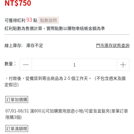
NT$750
93
可獲得紅利
點
點數說明
紅利點數為售價計算，實際點數以購物車結帳金額為準
線上庫存:
庫存不足
門市庫存狀態查詢
數量：
˙付款後，從備貨到寄出商品為 2-5 個工作天。（不包含週末及國
定假日）
訂單加價購
07/01-08/31 滿800元可加購實用旅遊小物/可愛盲盒髮夾(單筆訂單
限購3個)
訂單滿額贈