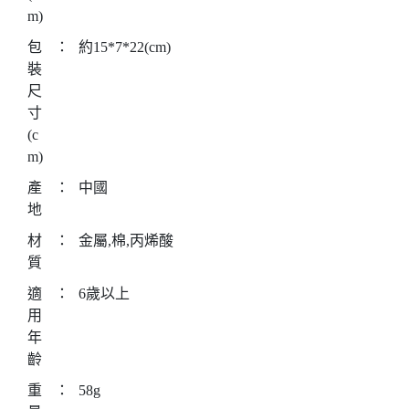
m)
包
：
約15*7*22(cm)
裝
尺
寸
(c
m)
產
：
中國
地
材
：
金屬,棉,丙烯酸
質
適
：
6歲以上
用
年
齡
重
：
58g