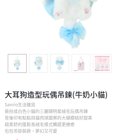
大耳狗造型玩偶吊鍊(牛奶小貓)
Sanrio生活雜貨
裝扮成白色小貓的三麗鷗明星絨毛玩偶吊鍊
背後印有點點與貓肉球圖案的大蝴蝶結好甜美
超柔舒的蓬鬆長絨毛樣式觸感更療癒
包包吊掛裝飾，夢幻又可愛