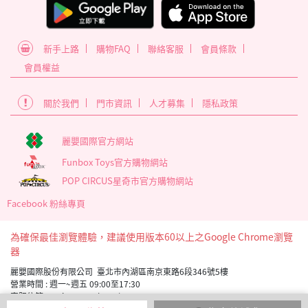
新手上路
購物FAQ
聯絡客服
會員條款
會員權益
關於我們
門市資訊
人才募集
隱私政策
麗嬰國際官方網站
Funbox Toys官方購物網站
POP CIRCUS星奇市官方購物網站
Facebook 粉絲專頁
為確保最佳瀏覽體驗，建議使用版本60以上之Google Chrome瀏覽
器
麗嬰國際股份有限公司 臺北市內湖區南京東路6段346號5樓
營業時間 : 週一~週五 09:00至17:30
客服信箱 service_member@letoy.com.tw