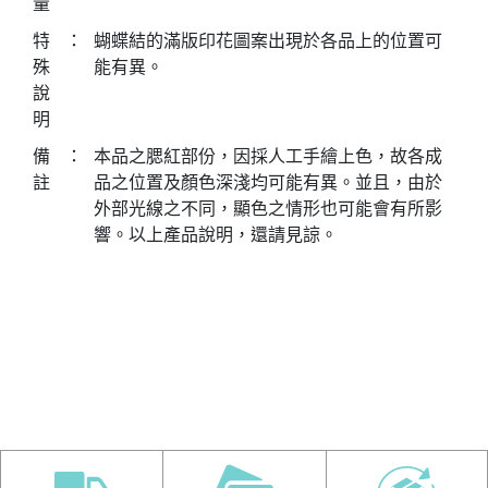
量
特
：
蝴蝶結的滿版印花圖案出現於各品上的位置可
殊
能有異。
說
明
備
：
本品之腮紅部份，因採人工手繪上色，故各成
註
品之位置及顏色深淺均可能有異。並且，由於
外部光線之不同，顯色之情形也可能會有所影
響。以上產品說明，還請見諒。