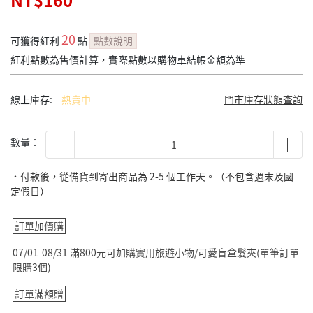
NT$160
20
可獲得紅利
點
點數說明
紅利點數為售價計算，實際點數以購物車結帳金額為準
線上庫存:
熱賣中
門市庫存狀態查詢
數量：
˙付款後，從備貨到寄出商品為 2-5 個工作天。（不包含週末及國
定假日）
訂單加價購
07/01-08/31 滿800元可加購實用旅遊小物/可愛盲盒髮夾(單筆訂單
限購3個)
訂單滿額贈