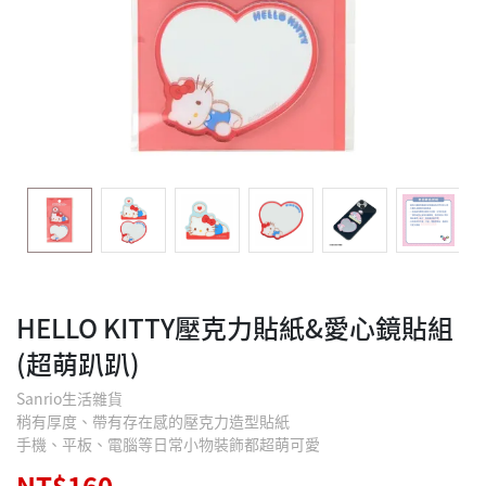
HELLO KITTY壓克力貼紙&愛心鏡貼組
(超萌趴趴)
Sanrio生活雜貨
稍有厚度、帶有存在感的壓克力造型貼紙
手機、平板、電腦等日常小物裝飾都超萌可愛