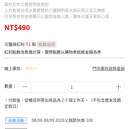
圓柱形的立體透明收納包
上方有裝扮成水果模樣的三麗鷗明星大臉玩偶元氣又療癒
可吊掛包包收納展示心愛的娃娃人偶，趣味可愛又有好心情
NT$490
61
可獲得紅利
點
點數說明
紅利點數為售價計算，實際點數以購物車結帳金額為準
線上庫存:
熱賣中
門市庫存狀態查詢
數量：
˙付款後，從備貨到寄出商品為 2-5 個工作天。（不包含週末及國
定假日）
08/08-08/09 2026父親節快樂-100
全館活動