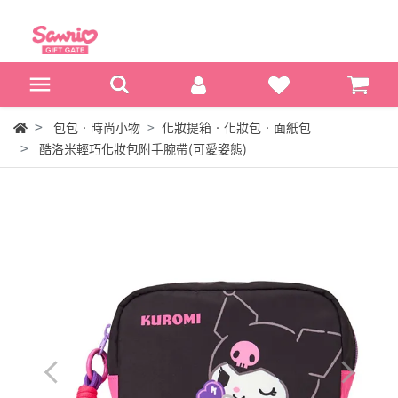
包包‧時尚小物
化妝提箱‧化妝包‧面紙包
酷洛米輕巧化妝包附手腕帶(可愛姿態)