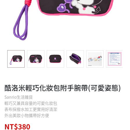
酷洛米輕巧化妝包附手腕帶(可愛姿態)
Sanrio生活雜貨
輕巧又兼具容量的可愛化妝包
表布採撥水加工更實用好清潔
外出美妝小物攜帶好方便
NT$380