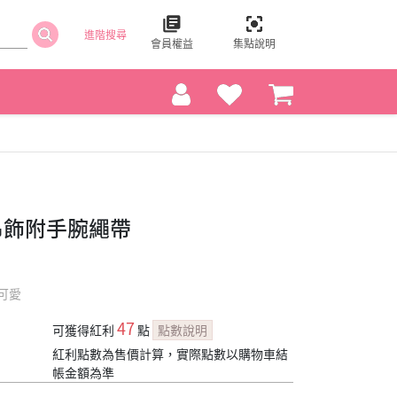
進階搜尋
會員權益
集點說明
手機吊飾附手腕繩帶
可愛
47
可獲得紅利
點
點數說明
紅利點數為售價計算，實際點數以購物車結
帳金額為準