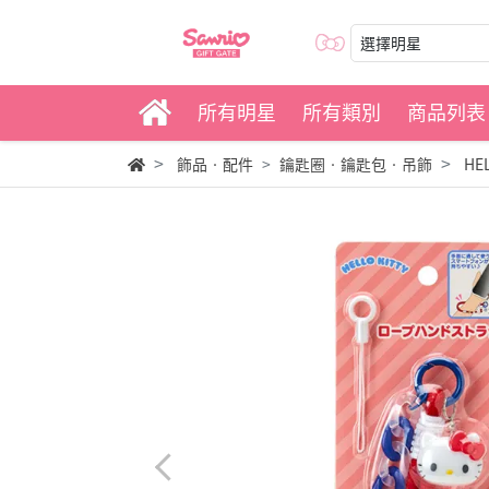
選擇明星
所有明星
所有類別
商品列表
飾品‧配件
鑰匙圈‧鑰匙包‧吊飾
HE