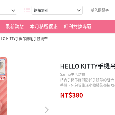
選擇類別
最新動態
本月精選優惠
紅利兌換專區
LLO KITTY手機吊飾附手腕繩帶
HELLO KITTY
Sanrio生活雜貨
結合手機吊飾與防掉手腕帶的組合
手機、包包等生活小物裝飾都搶眼
NT$380