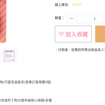
線上庫存:
熱賣中
數量：
加入收藏
˙付款後，從備貨到寄出商品為 2
旅遊小物/可愛盲盒髮夾(單筆訂單限購3個)
明星便條本或布丁狗30週年磁吸小燈箱(多種