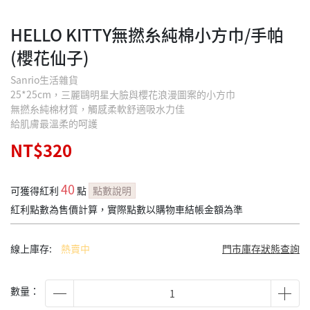
HELLO KITTY無撚糸純棉小方巾/手帕
(櫻花仙子)
Sanrio生活雜貨
25*25cm，三麗鷗明星大臉與櫻花浪漫圖案的小方巾
無撚糸純棉材質，觸感柔軟舒適吸水力佳
給肌膚最溫柔的呵護
NT$320
40
可獲得紅利
點
點數說明
紅利點數為售價計算，實際點數以購物車結帳金額為準
線上庫存:
熱賣中
門市庫存狀態查詢
數量：