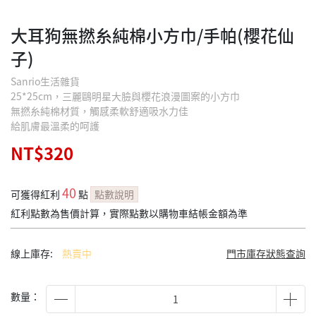
大耳狗無撚糸純棉小方巾/手帕(櫻花仙
子)
Sanrio生活雜貨
25*25cm，三麗鷗明星大臉與櫻花浪漫圖案的小方巾
無撚糸純棉材質，觸感柔軟舒適吸水力佳
給肌膚最溫柔的呵護
NT$320
40
可獲得紅利
點
點數說明
紅利點數為售價計算，實際點數以購物車結帳金額為準
線上庫存:
熱賣中
門市庫存狀態查詢
數量：