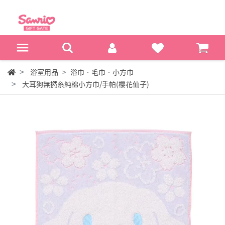
浴室用品
浴巾‧毛巾‧小方巾
大耳狗無撚糸純棉小方巾/手帕(櫻花仙子)