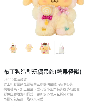
布丁狗造型玩偶吊飾(糖果怪獸)
Sanrio生活雜貨
穿上粉彩暈染怪獸裝的三麗鷗明星絨毛玩偶掛飾
抱著糖果，加上星星、愛心等小圖案裝飾好夢幻甜蜜
彩色塑膠燈泡扣樣式，更加安心耐用且拆卸方便
吊掛包包裝飾，趣味又可愛