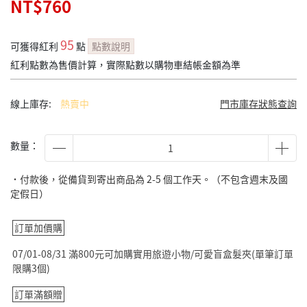
NT$760
95
可獲得紅利
點
點數說明
紅利點數為售價計算，實際點數以購物車結帳金額為準
線上庫存:
熱賣中
門市庫存狀態查詢
數量：
˙付款後，從備貨到寄出商品為 2-5 個工作天。（不包含週末及國
定假日）
訂單加價購
07/01-08/31 滿800元可加購實用旅遊小物/可愛盲盒髮夾(單筆訂單
限購3個)
訂單滿額贈