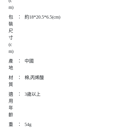
(c
m)
包
：
約18*20.5*6.5(cm)
裝
尺
寸
(c
m)
產
：
中國
地
材
：
棉,丙烯酸
質
適
：
3歲以上
用
年
齡
重
：
54g