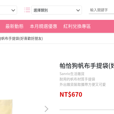
選擇類別
最新動態
本月精選優惠
紅利兌換專區
狗帆布手提袋(好喜歡好朋友)
帕恰狗帆布手提袋(
Sanrio生活雜貨
耐用的帆布材質手提袋
外出雜貨裝取攜帶方便又可愛
NT$670