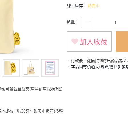
線上庫存:
熱賣中
數量：
加入收藏
˙付款後，從備貨到寄出商品為 2
˙本品因材積過大/易碎/易凹折
旅遊小物/可愛盲盒髮夾(單筆訂單限購3個)
明星便條本或布丁狗30週年磁吸小燈箱(多種