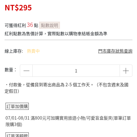
NT$295
36
可獲得紅利
點
點數說明
紅利點數為售價計算，實際點數以購物車結帳金額為準
線上庫存:
熱賣中
門市庫存狀態查詢
數量：
˙付款後，從備貨到寄出商品為 2-5 個工作天。（不包含週末及國
定假日）
訂單加價購
07/01-08/31 滿800元可加購實用旅遊小物/可愛盲盒髮夾(單筆訂單
限購3個)
訂單滿額贈