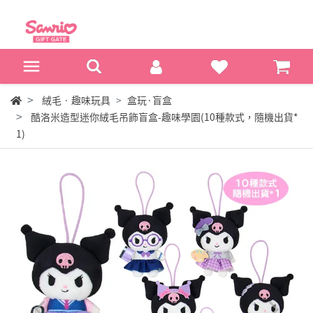
絨毛‧趣味玩具
盒玩·盲盒
酷洛米造型迷你絨毛吊飾盲盒-趣味學園(10種款式，隨機出貨*
1)