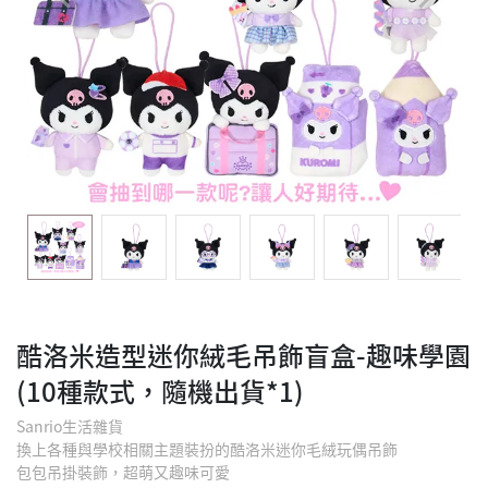
酷洛米造型迷你絨毛吊飾盲盒-趣味學園
(10種款式，隨機出貨*1)
Sanrio生活雜貨
換上各種與學校相關主題裝扮的酷洛米迷你毛絨玩偶吊飾
包包吊掛裝飾，超萌又趣味可愛