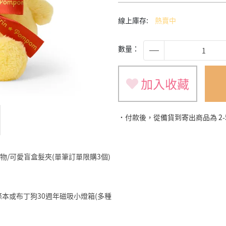
線上庫存:
熱賣中
數量：
加入收藏
˙付款後，從備貨到寄出商品為 2
旅遊小物/可愛盲盒髮夾(單筆訂單限購3個)
明星便條本或布丁狗30週年磁吸小燈箱(多種