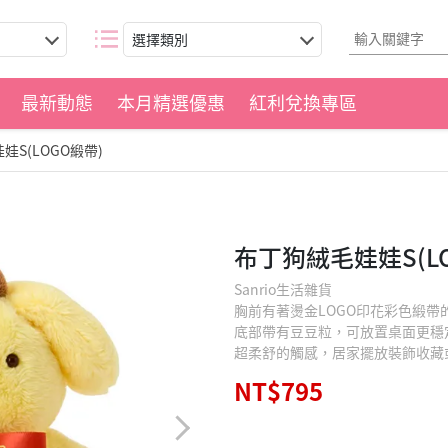
選擇類別
最新動態
本月精選優惠
紅利兌換專區
娃S(LOGO緞帶)
布丁狗絨毛娃娃S(L
Sanrio生活雜貨
胸前有著燙金LOGO印花彩色緞帶
底部帶有豆豆粒，可放置桌面更穩
超柔舒的觸感，居家擺放裝飾收藏
NT$795