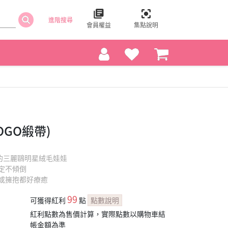
進階搜尋
會員權益
集點說明
OGO緞帶)
的三麗鷗明星絨毛娃娃
定不傾倒
或擁抱都好療癒
99
可獲得紅利
點
點數說明
紅利點數為售價計算，實際點數以購物車結
帳金額為準