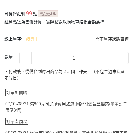
99
可獲得紅利
點
點數說明
紅利點數為售價計算，實際點數以購物車結帳金額為準
線上庫存:
熱賣中
門市庫存狀態查詢
數量：
˙付款後，從備貨到寄出商品為 2-5 個工作天。（不包含週末及國
定假日）
訂單加價購
07/01-08/31 滿800元可加購實用旅遊小物/可愛盲盒髮夾(單筆訂單
限購3個)
訂單滿額贈
08/03-08/31 購物滿2000，贈2026肖像大賞全明星便條本或布丁狗