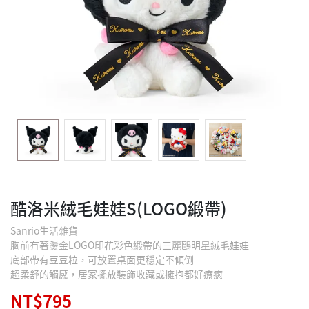
酷洛米絨毛娃娃S(LOGO緞帶)
Sanrio生活雜貨
胸前有著燙金LOGO印花彩色緞帶的三麗鷗明星絨毛娃娃
底部帶有豆豆粒，可放置桌面更穩定不傾倒
超柔舒的觸感，居家擺放裝飾收藏或擁抱都好療癒
NT$795