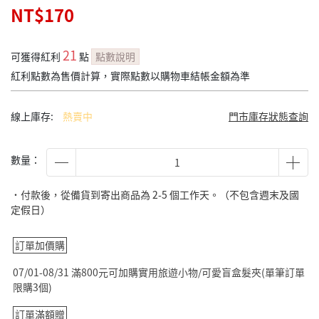
NT$170
21
可獲得紅利
點
點數說明
紅利點數為售價計算，實際點數以購物車結帳金額為準
線上庫存:
熱賣中
門市庫存狀態查詢
數量：
˙付款後，從備貨到寄出商品為 2-5 個工作天。（不包含週末及國
定假日）
訂單加價購
07/01-08/31 滿800元可加購實用旅遊小物/可愛盲盒髮夾(單筆訂單
限購3個)
訂單滿額贈