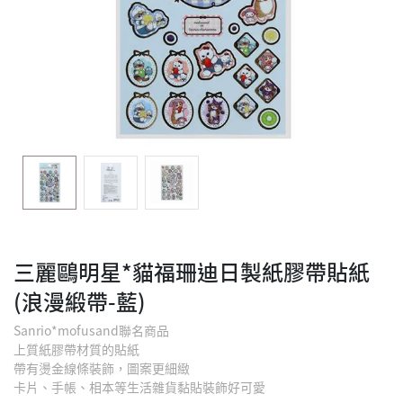
三麗鷗明星*貓福珊迪日製紙膠帶貼紙
(浪漫緞帶-藍)
Sanrio*mofusand聯名商品
上質紙膠帶材質的貼紙
帶有燙金線條裝飾，圖案更細緻
卡片、手帳、相本等生活雜貨黏貼裝飾好可愛