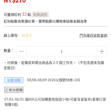
NT$270
33
可獲得紅利
點
點數說明
紅利點數為售價計算，實際點數以購物車結帳金額為準
線上庫存:
熱賣中
門市庫存狀態查詢
數量：
˙付款後，從備貨到寄出商品為 2-5 個工作天。（不包含週末及國
定假日）
08/08-08/09 2026父親節快樂-100
全館活動
訂單加價購
07/01-08/31 滿800元可加購實用旅遊小物/可愛盲盒髮夾(單筆訂單
限購3個)