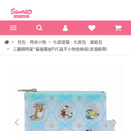
包包‧時尚小物
化妝提箱‧化妝包‧面紙包
三麗鷗明星*貓福珊迪PVC扁平小物收納袋(浪漫緞帶)