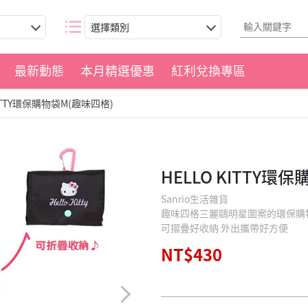
選擇類別
最新動態
本月精選優惠
紅利兌換專區
KITTY環保購物袋M(趣味四格)
HELLO KITTY環
Sanrio生活雜貨
趣味四格三麗鷗明星圖案的環保購
可摺疊好收納 外出攜帶好方便
NT$430