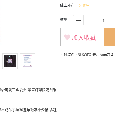
線上庫存:
熱賣中
數量：
加入收藏
˙付款後，從備貨到寄出商品為 2
旅遊小物/可愛盲盒髮夾(單筆訂單限購3個)
明星便條本或布丁狗30週年磁吸小燈箱(多種