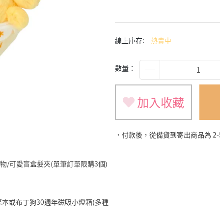
線上庫存:
熱賣中
數量：
加入收藏
˙付款後，從備貨到寄出商品為 2
旅遊小物/可愛盲盒髮夾(單筆訂單限購3個)
明星便條本或布丁狗30週年磁吸小燈箱(多種