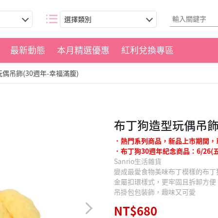
選擇類別
最新動態
本月精選優惠
紅利兌換專區
偶吊飾(30週年-幸福滿腹)
布丁狗造型玩偶吊飾(
˙熱門系列商品，新品上市期間，
˙布丁狗30週年紀念商品：6/26(五
Sanrio生活雜貨
變成最愛食物美味布丁模樣的布丁
金屬扣環樣式，更牢固且拆卸方便
吊掛包包裝飾，趣味又可愛
NT$680