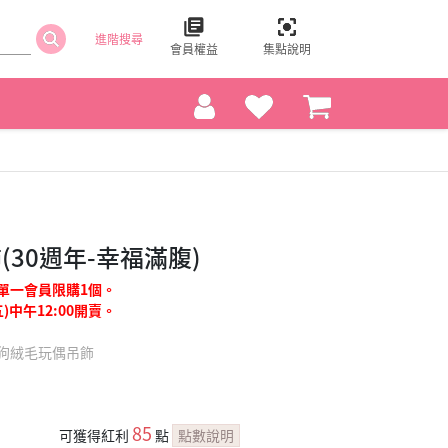
進階搜尋
會員權益
集點說明
30週年-幸福滿腹)
單一會員限購1個。
)中午12:00開賣。
狗絨毛玩偶吊飾
85
可獲得紅利
點
點數說明