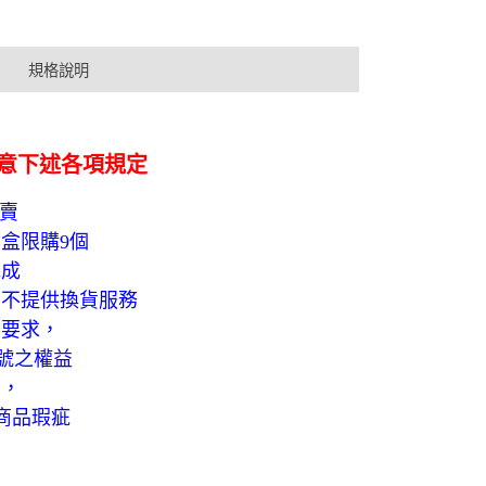
規格說明
意下述各項規定
開賣
盒限購9個
完成
恕不提供換貨服務
貨要求，
號之權益
同，
商品瑕疵