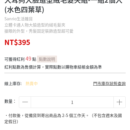
(水色四葉草)
Sanrio生活雜貨
立體卡通人物大臉造型的絨毛髮夾
搶眼的外型，秀髮固定裝飾造型超可愛
NT$395
49
可獲得紅利
點
點數說明
紅利點數為售價計算，實際點數以購物車結帳金額為準
線上庫存:
熱賣中
門市庫存狀態查詢
數量：
˙付款後，從備貨到寄出商品為 2-5 個工作天。（不包含週末及國
定假日）