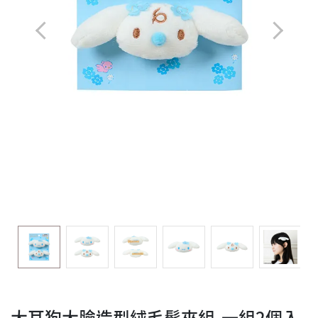
大耳狗大臉造型絨毛髮夾組-一組2個入