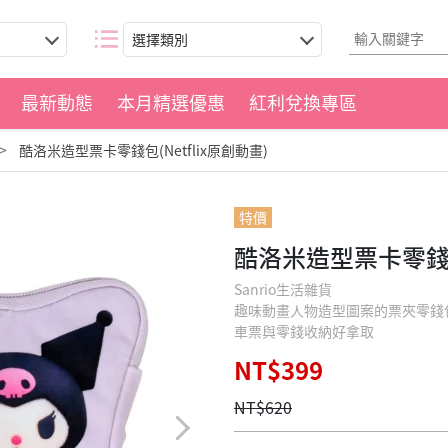
選擇類別
最新動態
本月精選優惠
紅利兌換專區
酷洛米造型票卡零錢包(Netflix原創動畫)
特價
酷洛米造型票卡零錢包(
Sanrio生活雜貨
趣味動畫人物造型圖案的票夾零錢
車票與零錢收納好拿取
NT$399
NT$620