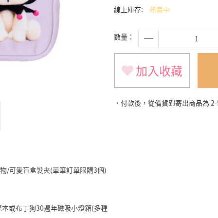
線上庫存:
熱賣中
數量：
加入收藏
˙付款後，從備貨到寄出商品為 2
旅遊小物/可愛盲盒髮夾(單筆訂單限購3個)
明星便條本或布丁狗30週年磁吸小燈箱(多種