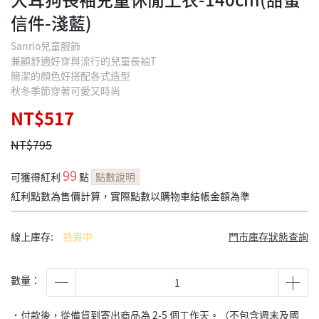
信件-淺藍)
Sanrio兒童服飾
兼顧舒適好穿與流行的兒童長袖T
簡潔的顏色好搭配各式造型
秋冬季節穿著可愛又時尚
NT$517
NT$795
99
可獲得紅利
點
點數說明
紅利點數為售價計算，實際點數以購物車結帳金額為準
線上庫存:
熱賣中
門市庫存狀態查詢
數量：
˙付款後，從備貨到寄出商品為 2-5 個工作天。（不包含週末及國