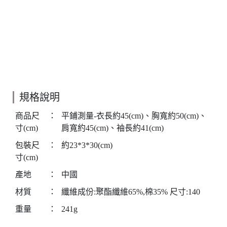
規格說明
商品尺
：
平鋪測量-衣長約45(cm)、胸寬約50(cm)、
寸(cm)
肩寬約45(cm)、袖長約41(cm)
包裝尺
：
約23*3*30(cm)
寸(cm)
產地
：
中國
材質
：
纖維成份:聚酯纖維65%,棉35% 尺寸:140
重量
：
241g