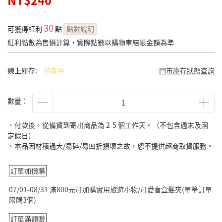
NT$240
30
可獲得紅利
點
點數說明
紅利點數為售價計算，實際點數以購物車結帳金額為準
線上庫存:
熱賣中
門市庫存狀態查詢
數量：
˙付款後，從備貨到寄出商品為 2-5 個工作天。（不包含週末及國
定假日）
˙本品因材積過大/易碎/易凹折損壞之故，恕不提供超商取貨服務。
訂單加價購
07/01-08/31 滿800元可加購實用旅遊小物/可愛盲盒髮夾(單筆訂單
限購3個)
訂單滿額贈