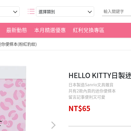
選擇類別
最新動態
本月精選優惠
紅利兌換專區
日製迷你便條本(粉紅豹紋)
HELLO KITTY日
日本製造Sanrio文具雜貨
共有2款內頁的迷你便條本
留言記事便利又可愛
NT$65