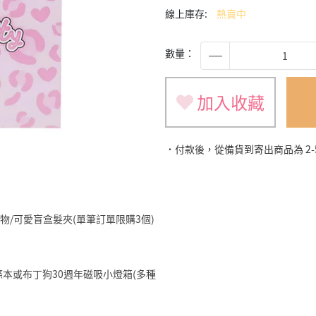
線上庫存:
熱賣中
數量：
加入收藏
˙付款後，從備貨到寄出商品為 2
旅遊小物/可愛盲盒髮夾(單筆訂單限購3個)
明星便條本或布丁狗30週年磁吸小燈箱(多種