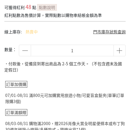
48
可獲得紅利
點
點數說明
紅利點數為售價計算，實際點數以購物車結帳金額為準
線上庫存:
熱賣中
門市庫存狀態查詢
數量：
˙付款後，從備貨到寄出商品為 2-5 個工作天。（不包含週末及國
定假日）
訂單加價購
07/01-08/31 滿800元可加購實用旅遊小物/可愛盲盒髮夾(單筆訂單
限購3個)
訂單滿額贈
08/03-08/31 購物滿2000，贈2026肖像大賞全明星便條本或布丁狗
30週年磁吸小燈箱(多種款式，隨機出貨*1個)