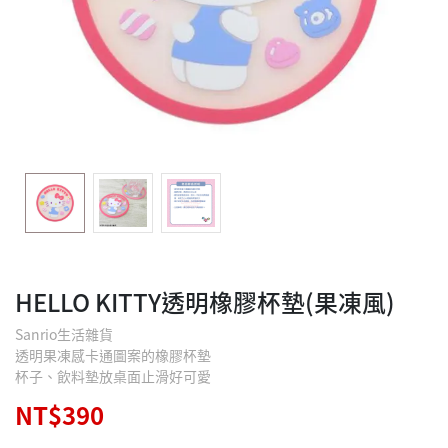
HELLO KITTY透明橡膠杯墊(果凍風)
Sanrio生活雜貨
透明果凍感卡通圖案的橡膠杯墊
杯子、飲料墊放桌面止滑好可愛
NT$390