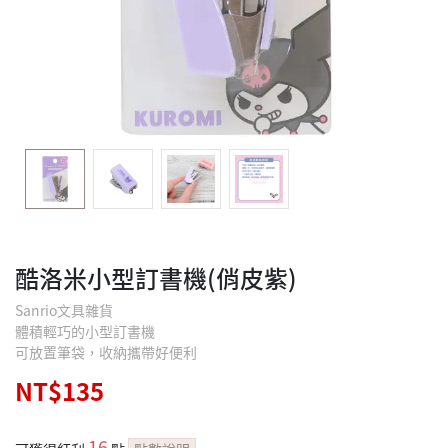
酷洛米小型訂書機(俏皮紫)
Sanrio文具雜貨
體積輕巧的小型訂書機
可放置筆袋，收納攜帶好便利
NT$135
16