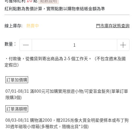
可獲得紅利
點
點數說明
紅利點數為售價計算，實際點數以購物車結帳金額為準
線上庫存:
熱賣中
門市庫存狀態查詢
數量：
˙付款後，從備貨到寄出商品為 2-5 個工作天。（不包含週末及國
定假日）
訂單加價購
07/01-08/31 滿800元可加購實用旅遊小物/可愛盲盒髮夾(單筆訂單
限購3個)
訂單滿額贈
08/03-08/31 購物滿2000，贈2026肖像大賞全明星便條本或布丁狗
30週年磁吸小燈箱(多種款式，隨機出貨*1個)