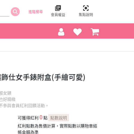
進階搜尋
會員權益
集點說明
水鑽鑲飾仕女手錶附盒(手繪可愛)
淑女錶
也好精緻
不參與會員紅利回饋活動。
0
可獲得紅利
點
點數說明
紅利點數為售價計算，實際點數以購物車結
帳金額為準