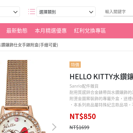
選擇類別
最新動態
本月精選優惠
紅利兌換專區
TTY水鑽鑲飾仕女手錶附盒(手繪可愛)
特價
HELLO KITTY
Sanrio配件雜貨
耐用質感鋅合金錶帶與水鑽鑲飾的
附燙金圖案裝飾的專屬外盒，送禮
˙本系列商品屬特殊紀念款品項，
NT$850
NT$1699