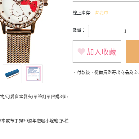
線上庫存:
熱賣中
數量：
加入收藏
˙付款後，從備貨到寄出商品為 2
旅遊小物/可愛盲盒髮夾(單筆訂單限購3個)
明星便條本或布丁狗30週年磁吸小燈箱(多種