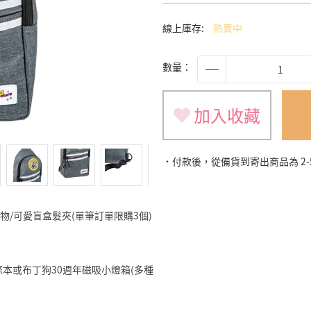
線上庫存:
熱賣中
數量：
加入收藏
˙付款後，從備貨到寄出商品為 2
旅遊小物/可愛盲盒髮夾(單筆訂單限購3個)
明星便條本或布丁狗30週年磁吸小燈箱(多種