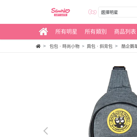
選擇明星
所有明星
所有類別
商品列表
包包‧時尚小物
肩包‧斜背包
酷企鵝單