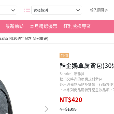
選擇類別
最新動態
本月精選優惠
紅利兌換專區
肩背包(30週年紀念-皇冠墨鏡)
特價
酷企鵝單肩背包(30
Sanrio生活雜貨
輕巧又時尚的單肩式斜背包
外出必備物品貼身攜帶，行動方便
˙本系列商品屬特殊紀念款品項，
NT$420
NT$1399