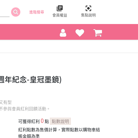
進階搜尋
會員權益
集點說明
週年紀念-皇冠墨鏡)
又有型
不參與會員紅利回饋活動。
0
可獲得紅利
點
點數說明
紅利點數為售價計算，實際點數以購物車結
帳金額為準