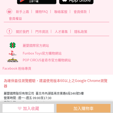
新手上路
購物FAQ
聯絡客服
會員條款
會員權益
關於我們
門市資訊
人才募集
隱私政策
麗嬰國際官方網站
Funbox Toys官方購物網站
POP CIRCUS星奇市官方購物網站
Facebook 粉絲專頁
為確保最佳瀏覽體驗，建議使用版本60以上之Google Chrome瀏覽
器
麗嬰國際股份有限公司 臺北市內湖區南京東路6段346號5樓
營業時間 : 週一~週五 09:00至17:30
客服信箱 service_member@letoy.com.tw
Copyright 2019 麗嬰國際版權所有
加入收藏
加入購物車