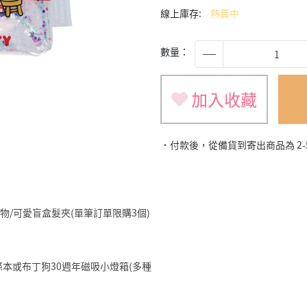
線上庫存:
熱賣中
數量：
加入收藏
˙付款後，從備貨到寄出商品為 2
旅遊小物/可愛盲盒髮夾(單筆訂單限購3個)
明星便條本或布丁狗30週年磁吸小燈箱(多種