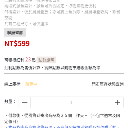
兩段式掀蓋設計，掀蓋可折合固定，取物置物更便利
凹槽設計，便於層層疊放；亦可將上蓋拆除，層層堆疊收納，節省
空間
共有三種尺寸，可供選擇
聯府塑膠
NT$599
23
可獲得紅利
點
點數說明
紅利點數為售價計算，實際點數以購物車結帳金額為準
線上庫存:
熱賣中
門市庫存狀態查詢
數量：
˙付款後，從備貨到寄出商品為 2-5 個工作天。（不包含週末及國
定假日）
˙本品為廠商直接出貨品項，不參與全館性滿額贈及加價購活動。