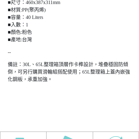
■尺寸：460x387x311mm
■材質:PP(聚丙烯)
■容量：40 Liters
■入數：1
■顏色:粉色
■產地:台灣
--
備註：30L、65L整理箱頂層作卡榫設計，堆疊穩固防傾
倒，可另行購買滑輪組搭配使用；65L整理箱上蓋內嵌強
化鋼板，承重加強。