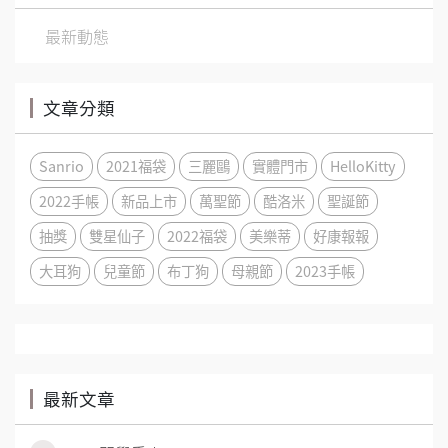
最新動態
文章分類
Sanrio
2021福袋
三麗鷗
實體門市
HelloKitty
2022手帳
新品上市
萬聖節
酷洛米
聖誕節
抽獎
雙星仙子
2022福袋
美樂蒂
好康報報
大耳狗
兒童節
布丁狗
母親節
2023手帳
最新文章