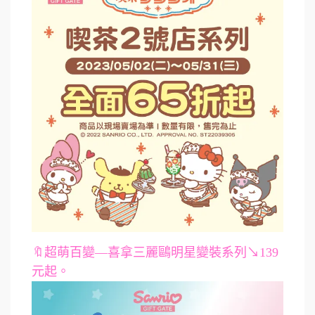
🔖超萌百變—喜拿三麗鷗明星變裝系列↘139
元起。