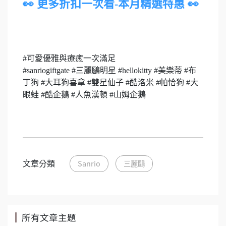
👀 更多折扣一次看-本月精選特惠 👀
#可愛優雅與療癒一次滿足
#sanriogiftgate #三麗鷗明星 #hellokitty #美樂蒂 #布
丁狗 #大耳狗喜拿 #雙星仙子 #酷洛米 #帕恰狗 #大
眼蛙 #酷企鵝 #人魚漢頓 #山姆企鵝
文章分類
Sanrio
三麗鷗
所有文章主題