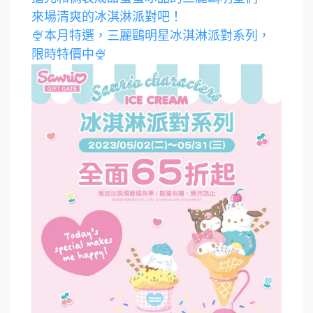
來場清爽的冰淇淋派對吧！
🍨本月特選，三麗鷗明星冰淇淋派對系列，
限時特價中🍨