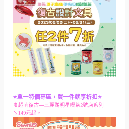
⭐單一特價專區，買一件就享折扣⭐
🔖超萌復古—三麗鷗明星喫茶2號店系列
↘149元起。