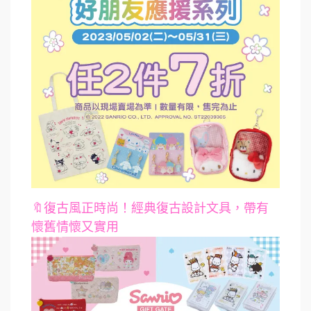
🔖復古風正時尚！經典復古設計文具，帶有
懷舊情懷又實用