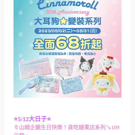
⭐5/12大日子⭐
🔖山姆企鵝生日快樂！貪吃糖果店系列↘109