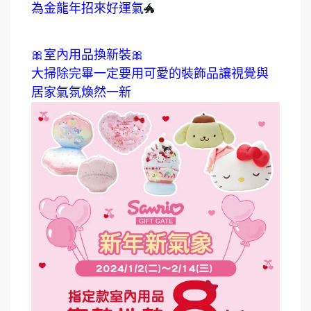
為金龍年招來好運氣
🐲
🎀室內用品換新裝🎀
大掃除完畢一定要用可愛的裝飾品讓視覺與
居家氣氛煥然一新