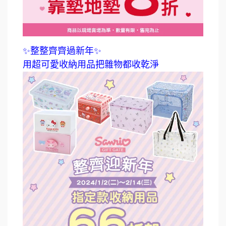
✨整整齊齊過新年✨
用超可愛收納用品把雜物都收乾淨