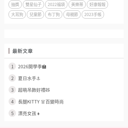
抽獎
雙星仙子
2022福袋
美樂蒂
好康報報
大耳狗
兒童節
布丁狗
母親節
2023手帳
最新文章
1
2026開學季🏫
2
夏日水手⚓
3
超萌吊飾好禮🧸
4
長腿KITTY 👗百變時尚
5
漂亮女孩👧