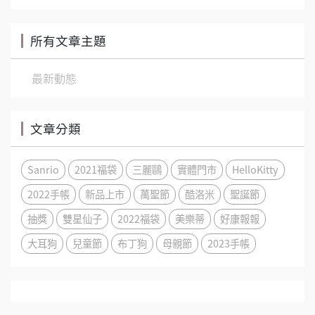
所有文章主題
最新動態
文章分類
Sanrio
2021福袋
三麗鷗
實體門市
HelloKitty
2022手帳
新品上市
萬聖節
酷洛米
聖誕節
抽獎
雙星仙子
2022福袋
美樂蒂
好康報報
大耳狗
兒童節
布丁狗
母親節
2023手帳