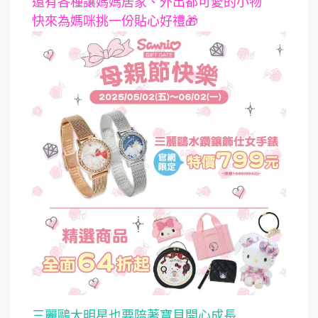
還有各種讓媽媽居家、外出都可愛的小物
快來為媽咪挑一份貼心好禮🎁
三麗鷗大明星也要陪著寶貝開心成長