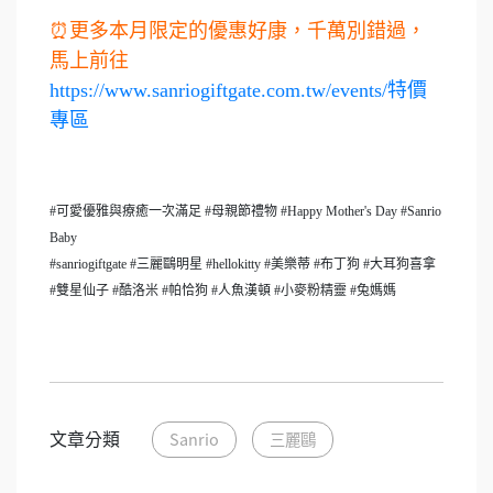
⏰更多本月限定的優惠好康，千萬別錯過，
馬上前往
https://www.sanriogiftgate.com.tw/events/特價
專區
#可愛優雅與療癒一次滿足 #母親節禮物 #Happy Mother's Day #Sanrio
Baby
#sanriogiftgate #三麗鷗明星 #hellokitty #美樂蒂 #布丁狗 #大耳狗喜拿
#雙星仙子 #酷洛米 #帕恰狗 #人魚漢頓 #小麥粉精靈 #兔媽媽
文章分類
Sanrio
三麗鷗