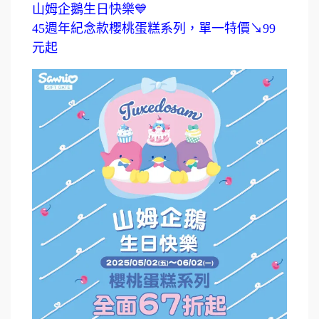
山姆企鵝生日快樂💙
45週年紀念款櫻桃蛋糕系列，單一特價↘99
元起