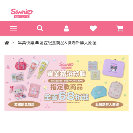
畢業快樂🎓友誼紀念商品&職場新鮮人應援