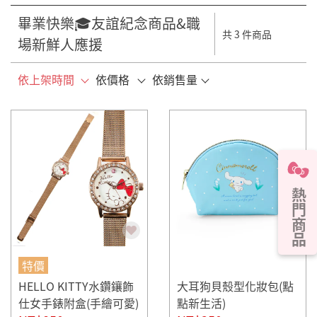
畢業快樂🎓友誼紀念商品&職
共 3 件商品
場新鮮人應援
依上架時間
依價格
依銷售量
熱門商品
特價
HELLO KITTY水鑽鑲飾
大耳狗貝殼型化妝包(點
仕女手錶附盒(手繪可愛)
點新生活)