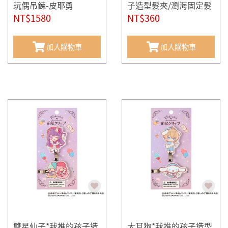
玩偶吊鍊-皮耶勇
子造型髮夾/瀏海固定髮
NT$1580
夾組-露比(一組2個入)
NT$360
加入購物車
加入購物車
雙星仙子*我推的孩子造
大耳狗*我推的孩子造型