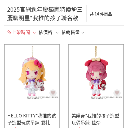
2025官網週年慶獨家特價💝三
共 14 件商品
麗鷗明星*我推的孩子聯名款
依上架時間
依價格
依銷售量
HELLO KITTY*我推的孩
美樂蒂*我推的孩子造型
子造型玩偶吊鍊-露比
玩偶吊鍊-佳奈