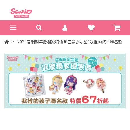
2025官網週年慶獨家特價💝三麗鷗明星*我推的孩子聯名款