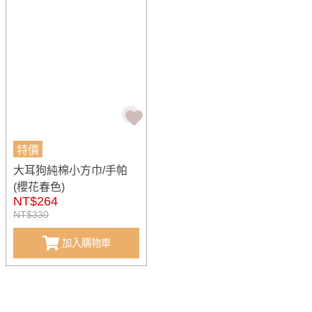
特價
大耳狗純棉小方巾/手帕
(櫻花春色)
NT$264
NT$330
加入購物車