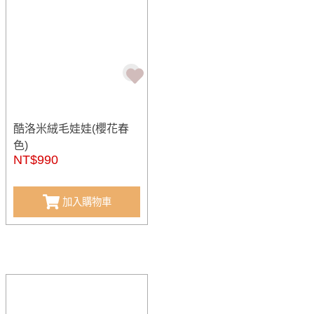
酷洛米絨毛娃娃(櫻花春
色)
NT$990
加入購物車