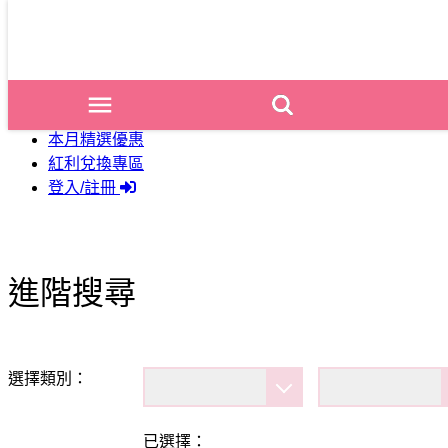
×
請選擇大分類
請選擇中分類
請選擇小分類
商品列表
最新動態
本月精選優惠
紅利兌換專區
登入/註冊
進階搜尋
選擇類別：
已選擇：