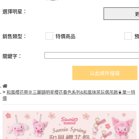
選擇明星：
銷售類型：
特價商品
關鍵字：
以此條件搜尋
和風櫻花祭🌸三麗鷗明星櫻花春色系列&和風抹茶玩偶吊飾🍵單一特
價