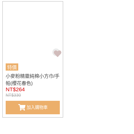
特價
小麥粉精靈純棉小方巾/手
帕(櫻花春色)
NT$264
NT$330
加入購物車