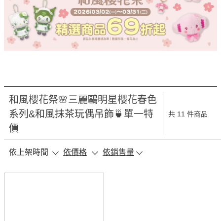
和風櫻花祭🌸三麗鷗明星櫻花春色
系列&和風抹茶玩偶吊飾🍵單一特
共 11 件商品
價
依上架時間
依價格
依銷售量