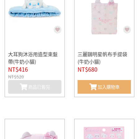
大耳狗沐浴用造型束髮
三麗鷗明星帆布手提袋
帶(牛奶小貓)
(牛奶小貓)
NT$416
NT$680
NT$520
商品已售完
加入購物車