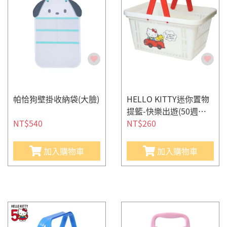
帕恰狗壁掛收納袋(大臉)
HELLO KITTY迷你置物
提籃-快樂出遊(50週年
NT$540
紀念-經典生活)
NT$260
加入購物車
加入購物車