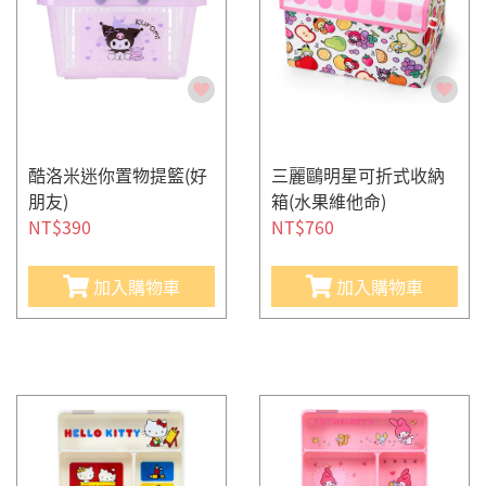
酷洛米迷你置物提籃(好
三麗鷗明星可折式收納
朋友)
箱(水果維他命)
NT$390
NT$760
加入購物車
加入購物車