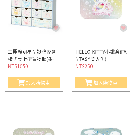
三麗鷗明星聖誕降臨曆
HELLO KITTY小鐵盒(FA
樣式桌上型置物櫃(銀白
NTASY美人魚)
雪兔)
NT$1050
NT$250
加入購物車
加入購物車